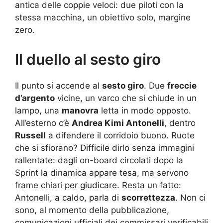
antica delle coppie veloci: due piloti con la
stessa macchina, un obiettivo solo, margine
zero.
Il duello al sesto giro
Il punto si accende al
sesto giro
. Due
freccie
d’argento
vicine, un varco che si chiude in un
lampo, una
manovra
letta in modo opposto.
All’esterno c’è
Andrea Kimi Antonelli
, dentro
Russell
a difendere il corridoio buono. Ruote
che si sfiorano? Difficile dirlo senza immagini
rallentate: dagli on-board circolati dopo la
Sprint la dinamica appare tesa, ma servono
frame chiari per giudicare. Resta un fatto:
Antonelli, a caldo, parla di
scorrettezza
. Non ci
sono, al momento della pubblicazione,
comunicazioni ufficiali dei commissari verificabili