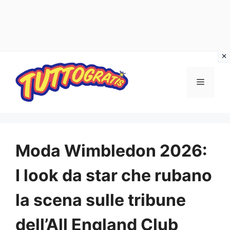
Vai
al
Menu
contenuto
Moda Wimbledon 2026:
I look da star che rubano
la scena sulle tribune
dell’All England Club