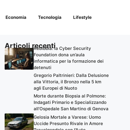
Economia
Tecnologia
Lifestyle
Articoli recenti
Rebibbia: la Cyber Security
Foundation dona un’aula
informatica per la formazione dei
detenuti
Gregorio Paltrinieri: Dalla Delusione
alla Vittoria, il Bronzo nella 5 km
agli Europei di Nuoto
Morte durante Biopsia al Polmone:
Indagati Primario e Specializzando
all’Ospedale San Martino di Genova
Gelosia Mortale a Varese: Uomo
Uccide Presunto Rivale in Amore
Travolgendolo con l’Auto