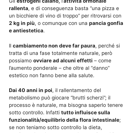
Gli
estrogeni calano,
l’
attività ormonale
rallenta
, e di conseguenza basta “una pizza e
un bicchiere di vino di troppo” per ritrovarsi con
2 kg in più
, o comunque con una
pancia gonfia
e antiestetica
.
Il
cambiamento non deve far paura
, perché si
tratta di una fase totalmente naturale, però
possiamo
ovviare ad alcuni effetti
– come
l’aumento ponderale – che oltre al “danno”
estetico non fanno bene alla salute.
Dai 40 anni in poi
, il rallentamento del
metabolismo può giocare “brutti scherzi”; il
processo è naturale, ma bisogna saperlo tenere
sotto controllo. Infatti
tutto influisce sulla
funzionalità/equilibrio della flora intestinale
;
se non teniamo sotto controllo la dieta,