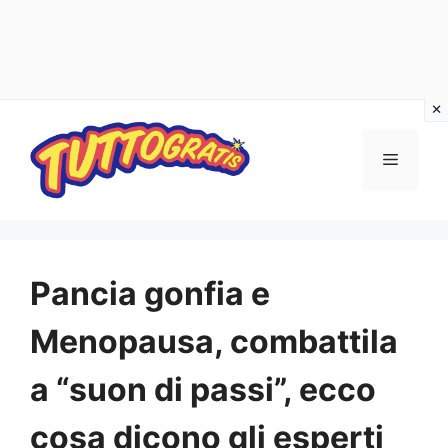
Vai
al
Menu
contenuto
Pancia gonfia e
Menopausa, combattila
a “suon di passi”, ecco
cosa dicono gli esperti