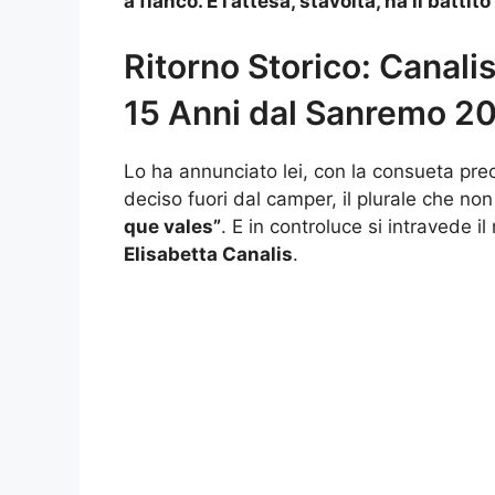
a fianco. E l’attesa, stavolta, ha il battit
Ritorno Storico: Canali
15 Anni dal Sanremo 201
Lo ha annunciato lei, con la consueta pre
deciso fuori dal camper, il plurale che non 
que vales”
. E in controluce si intravede 
Elisabetta Canalis
.