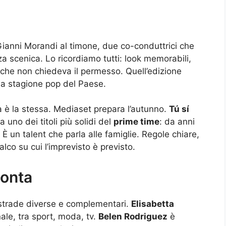
Gianni Morandi al timone, due co-conduttrici che
a scenica. Lo ricordiamo tutti: look memorabili,
 che non chiedeva il permesso. Quell’edizione
a stagione pop del Paese.
va è la stessa. Mediaset prepara l’autunno.
Tú sí
ta uno dei titoli più solidi del
prime time
: da anni
 È un talent che parla alle famiglie. Regole chiare,
alco su cui l’imprevisto è previsto.
conta
 strade diverse e complementari.
Elisabetta
nale, tra sport, moda, tv.
Belen Rodriguez
è