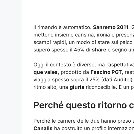
Il rimando è automatico.
Sanremo 2011
. 
mettono insieme carisma, ironia e presenz
scambi rapidi, un modo di stare sul palco
superò spesso il 45% di
share
e segnò un
Oggi il contesto è diverso, ma l’aspettati
que vales
, prodotto da
Fascino PGT
, res
viaggia spesso sopra il 25% (dati Auditel).
ritmo alto, una
giuria
riconoscibile. E un p
Perché questo ritorno 
Perché le carriere delle due hanno preso
Canalis
ha costruito un profilo internazio