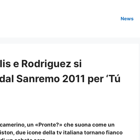
News
lis e Rodriguez si
 dal Sanremo 2011 per ‘Tú
in camerino, un «Pronte?» che suona come un
riston, due icone della tv italiana tornano fianco