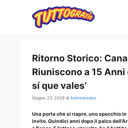
Vai
al
contenuto
Ritorno Storico: Cana
Riuniscono a 15 Anni
sí que vales’
Giugno 23, 2026
di
Administrator
Una porta che si riapre, uno specchio 
invito. Quindici anni dopo il palco dell’A