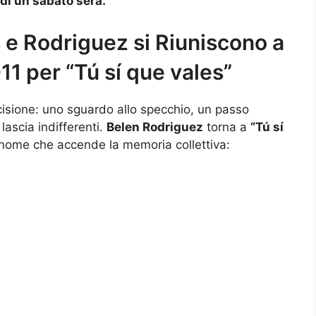
o di un sabato sera.
s e Rodriguez si Riuniscono a
1 per “Tú sí que vales”
cisione: uno sguardo allo specchio, un passo
lascia indifferenti.
Belen Rodriguez
torna a
“Tú sí
il nome che accende la memoria collettiva: