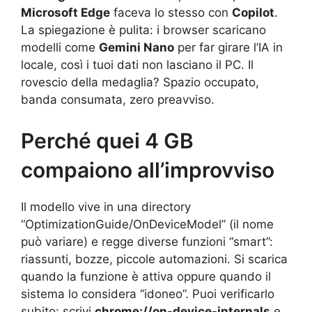
Microsoft Edge
faceva lo stesso con
Copilot
.
La spiegazione è pulita: i browser scaricano
modelli come
Gemini Nano
per far girare l’IA in
locale, così i tuoi dati non lasciano il PC. Il
rovescio della medaglia? Spazio occupato,
banda consumata, zero preavviso.
Perché quei 4 GB
compaiono all’improvviso
Il modello vive in una directory
“OptimizationGuide/OnDeviceModel” (il nome
può variare) e regge diverse funzioni “smart”:
riassunti, bozze, piccole automazioni. Si scarica
quando la funzione è attiva oppure quando il
sistema lo considera “idoneo”. Puoi verificarlo
subito: scrivi
chrome://on-device-internals
e