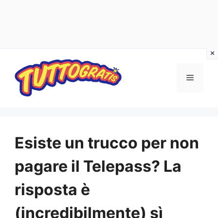
Vai
al
Menu
contenuto
Esiste un trucco per non
pagare il Telepass? La
risposta è
(incredibilmente) sì