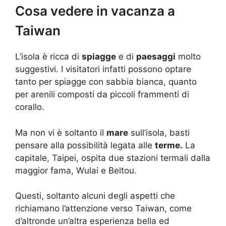
Cosa vedere in vacanza a
Taiwan
L’isola è ricca di
spiagge
e di
paesaggi
molto
suggestivi. I visitatori infatti possono optare
tanto per spiagge con sabbia bianca, quanto
per arenili composti da piccoli frammenti di
corallo.
Ma non vi è soltanto il
mare
sull’isola, basti
pensare alla possibilità legata alle
terme.
La
capitale, Taipei, ospita due stazioni termali dalla
maggior fama, Wulai e Beltou.
Questi, soltanto alcuni degli aspetti che
richiamano l’attenzione verso Taiwan, come
d’altronde un’altra esperienza bella ed