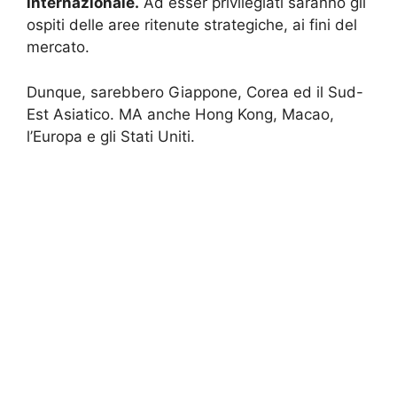
internazionale.
Ad esser privilegiati saranno gli
ospiti delle aree ritenute strategiche, ai fini del
mercato.
Dunque, sarebbero Giappone, Corea ed il Sud-
Est Asiatico. MA anche Hong Kong, Macao,
l’Europa e gli Stati Uniti.