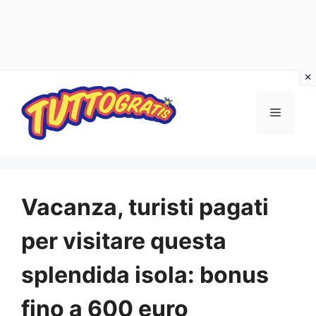
Vai
al
Menu
contenuto
Vacanza, turisti pagati
per visitare questa
splendida isola: bonus
fino a 600 euro