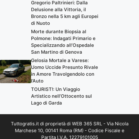
Gregorio Paltrinieri: Dalla
Delusione alla Vittoria, il
Bronzo nella 5 km agli Europei
di Nuoto
Morte durante Biopsia al
Polmone: Indagati Primario e
Specializzando all’Ospedale
San Martino di Genova
Gelosia Mortale a Varese:
Uomo Uccide Presunto Rivale
in Amore Travolgendolo con
l’Auto
TOURIST!: Un Viaggio
Artistico nell’Ottocento sul
Lago di Garda
Tuttogratis.it di proprietà di WEB 365 SRL - Via Nicola
Marchese 10, 00141 Roma (RM) - Codice Fiscale e
Partita I.V.A. 12279101005