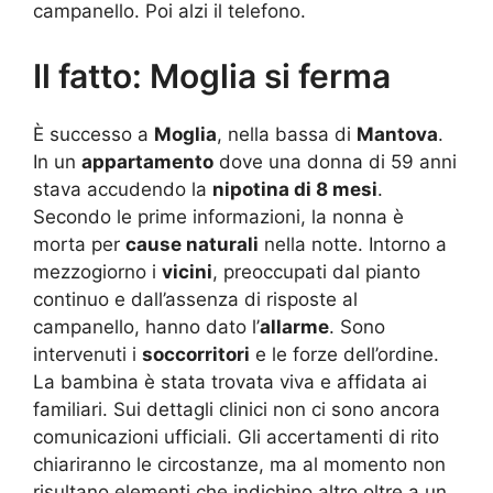
campanello. Poi alzi il telefono.
Il fatto: Moglia si ferma
È successo a
Moglia
, nella bassa di
Mantova
.
In un
appartamento
dove una donna di 59 anni
stava accudendo la
nipotina di 8 mesi
.
Secondo le prime informazioni, la nonna è
morta per
cause naturali
nella notte. Intorno a
mezzogiorno i
vicini
, preoccupati dal pianto
continuo e dall’assenza di risposte al
campanello, hanno dato l’
allarme
. Sono
intervenuti i
soccorritori
e le forze dell’ordine.
La bambina è stata trovata viva e affidata ai
familiari. Sui dettagli clinici non ci sono ancora
comunicazioni ufficiali. Gli accertamenti di rito
chiariranno le circostanze, ma al momento non
risultano elementi che indichino altro oltre a un