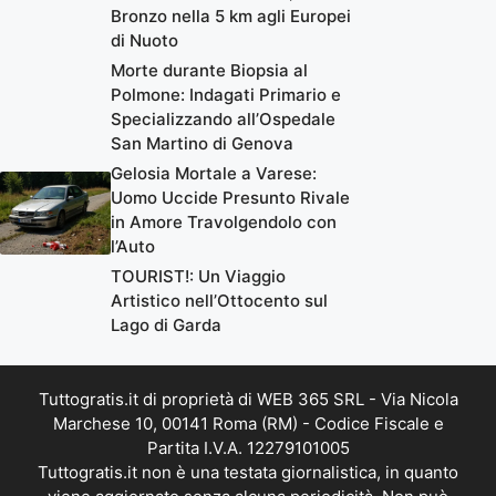
Bronzo nella 5 km agli Europei
di Nuoto
Morte durante Biopsia al
Polmone: Indagati Primario e
Specializzando all’Ospedale
San Martino di Genova
Gelosia Mortale a Varese:
Uomo Uccide Presunto Rivale
in Amore Travolgendolo con
l’Auto
TOURIST!: Un Viaggio
Artistico nell’Ottocento sul
Lago di Garda
Tuttogratis.it di proprietà di WEB 365 SRL - Via Nicola
Marchese 10, 00141 Roma (RM) - Codice Fiscale e
Partita I.V.A. 12279101005
Tuttogratis.it non è una testata giornalistica, in quanto