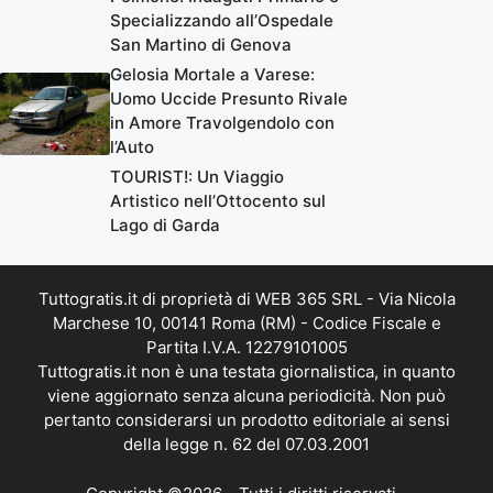
Specializzando all’Ospedale
San Martino di Genova
Gelosia Mortale a Varese:
Uomo Uccide Presunto Rivale
in Amore Travolgendolo con
l’Auto
TOURIST!: Un Viaggio
Artistico nell’Ottocento sul
Lago di Garda
Tuttogratis.it di proprietà di WEB 365 SRL - Via Nicola
Marchese 10, 00141 Roma (RM) - Codice Fiscale e
Partita I.V.A. 12279101005
Tuttogratis.it non è una testata giornalistica, in quanto
viene aggiornato senza alcuna periodicità. Non può
pertanto considerarsi un prodotto editoriale ai sensi
della legge n. 62 del 07.03.2001