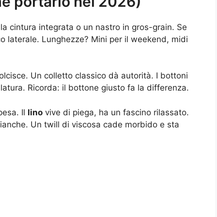
e portarlo nel 2026)
i la cintura integrata o un nastro in gros-grain. Se
cco laterale. Lunghezze? Mini per il weekend, midi
lcisce. Un colletto classico dà autorità. I bottoni
latura. Ricorda: il bottone giusto fa la differenza.
esa. Il
lino
vive di piega, ha un fascino rilassato.
anche. Un twill di viscosa cade morbido e sta