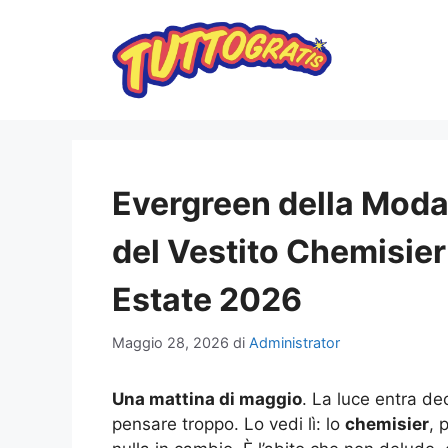
Vai
al
contenuto
Evergreen della Moda
del Vestito Chemisie
Estate 2026
Maggio 28, 2026
di
Administrator
Una mattina di maggio
. La luce entra dec
pensare troppo. Lo vedi lì: lo
chemisier
, 