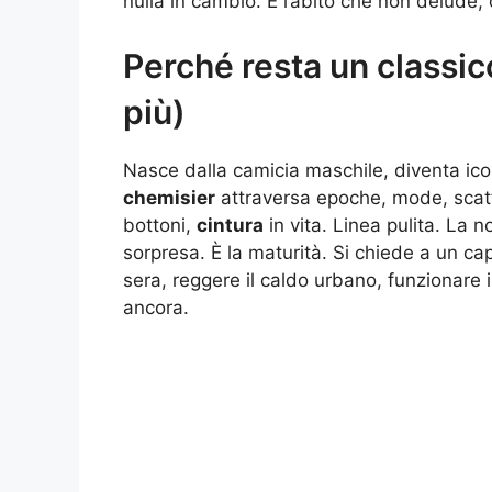
nulla in cambio. È l’abito che non delude, 
Perché resta un classic
più)
Nasce dalla camicia maschile, diventa icon
chemisier
attraversa epoche, mode, scatti
bottoni,
cintura
in vita. Linea pulita. La n
sorpresa. È la maturità. Si chiede a un cap
sera, reggere il caldo urbano, funzionare i
ancora.