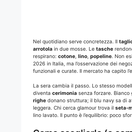
Nel quotidiano serve concretezza. Il
tagli
arrotola
in due mosse. Le
tasche
rendono 
respirano:
cotone
,
lino
,
popeline
. Non esi
2026 in Italia, ma l’osservazione dei negozi
funzionali e curate. Il mercato ha capito l’
La sera cambia il passo. Lo stesso model
diventa
cerimonia
senza forzare. Bianco g
righe
donano struttura; il blu navy sa di aff
leggera. Chi cerca glamour trova il
seta-m
lino lavato. Il punto è l’equilibrio: poco s