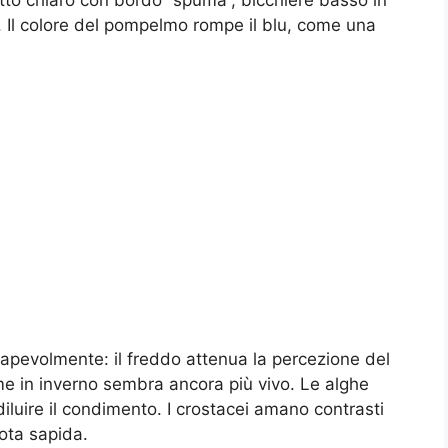
iatto chiaro con bordo “spuma”, bicchiere basso in
. Il colore del pompelmo rompe il blu, come una
sapevolmente: il freddo attenua la percezione del
ume in inverno sembra ancora più vivo. Le alghe
luire il condimento. I crostacei amano contrasti
ota sapida.