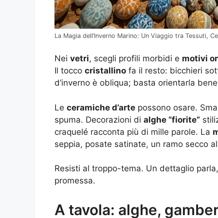
La Magia dell’Inverno Marino: Un Viaggio tra Tessuti, C
Nei
vetri
, scegli profili morbidi e
motivi o
Il tocco
cristallino
fa il resto: bicchieri sot
d’inverno è obliqua; basta orientarla bene
Le
ceramiche d’arte
possono osare. Smalt
spuma. Decorazioni di
alghe “fiorite”
stil
craquelé racconta più di mille parole. La
m
seppia, posate satinate, un ramo secco al
Resisti al troppo-tema. Un dettaglio parla
promessa.
A tavola: alghe, gamber