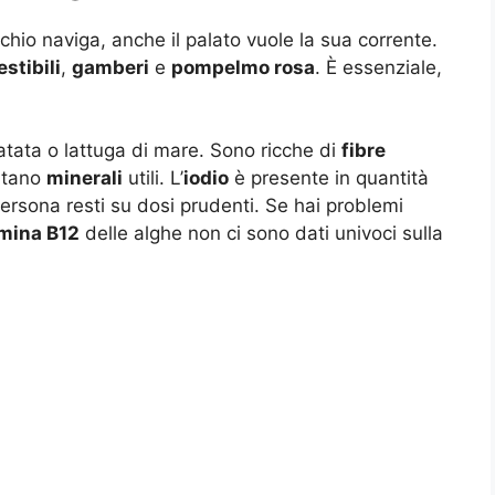
cchio naviga, anche il palato vuole la sua corrente.
stibili
,
gamberi
e
pompelmo rosa
. È essenziale,
atata o lattuga di mare. Sono ricche di
fibre
rtano
minerali
utili. L’
iodio
è presente in quantità
persona resti su dosi prudenti. Se hai problemi
mina B12
delle alghe non ci sono dati univoci sulla