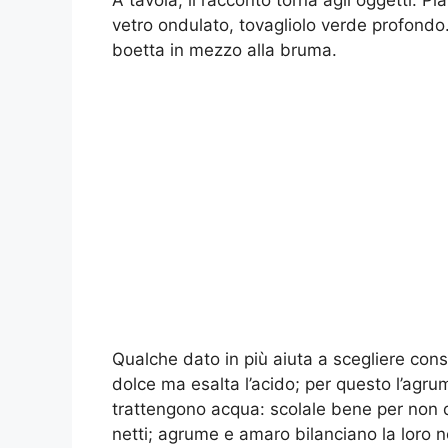
A tavola, il racconto torna agli oggetti. P
vetro ondulato, tovagliolo verde profondo
boetta in mezzo alla bruma.
Qualche dato in più aiuta a scegliere con
dolce ma esalta l’acido; per questo l’agr
trattengono acqua: scolale bene per non di
netti; agrume e amaro bilanciano la loro n