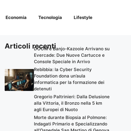
Economia
Tecnologia
Lifestyle
Articoli recenti
DOOM e Banjo-Kazooie Arrivano su
Evercade: Due Nuove Cartucce e
Console Speciale in Arrivo
Rebibbia: la Cyber Security
Foundation dona un’aula
informatica per la formazione dei
detenuti
Gregorio Paltrinieri: Dalla Delusione
alla Vittoria, il Bronzo nella 5 km
agli Europei di Nuoto
Morte durante Biopsia al Polmone:
Indagati Primario e Specializzando
all’Ospedale San Martino di Genova