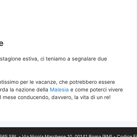
e
stagione estiva, ci teniamo a segnalare due
ntissimo per le vacanze, che potrebbero essere
arda la nazione della
Malesia
e come poterci vivere
 al mese conducendo, davvero, la vita di un re!
B 365 SRL - Via Nicola Marchese 10, 00141 Roma (RM) - Codice Fi