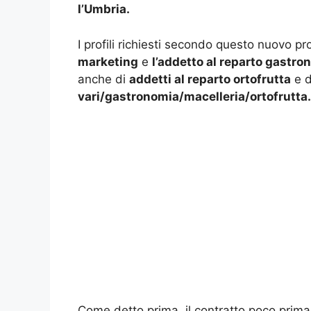
l’Umbria.
I profili richiesti secondo questo nuovo pr
marketing
e
l’addetto al reparto gastro
anche di
addetti al reparto ortofrutta
e 
vari/gastronomia/macelleria/ortofrutta.
Come detto prima, il contratto poco prima