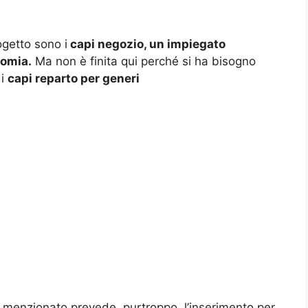
ogetto sono i
capi negozio, un impiegato
nomia.
Ma non è finita qui perché si ha bisogno
di
capi reparto per generi
 menzionato prevede, purtroppo, l’inserimento per