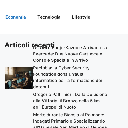
Economia
Tecnologia
Lifestyle
Articoli recenti
DOOM e Banjo-Kazooie Arrivano su
Evercade: Due Nuove Cartucce e
Console Speciale in Arrivo
Rebibbia: la Cyber Security
Foundation dona un’aula
informatica per la formazione dei
detenuti
Gregorio Paltrinieri: Dalla Delusione
alla Vittoria, il Bronzo nella 5 km
agli Europei di Nuoto
Morte durante Biopsia al Polmone:
Indagati Primario e Specializzando
all’Ospedale San Martino di Genova